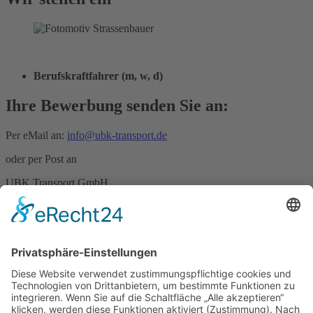
Berufskraftfahrer (m, w, d)
Ihre Bewerbung senden Sie an:
Per eMail an:
info@ubk-transport.de
oder per Post an
UBK Transport GmbH
Gewerbepark 2
01920 Haselbachtal / OT Reichenbach
UBK Transport GmbH
Reichenbach
Gewerbepark 2
01920 Haselbachtal
OT Reichenbach